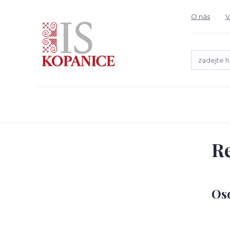
O nás
V
Re
Os