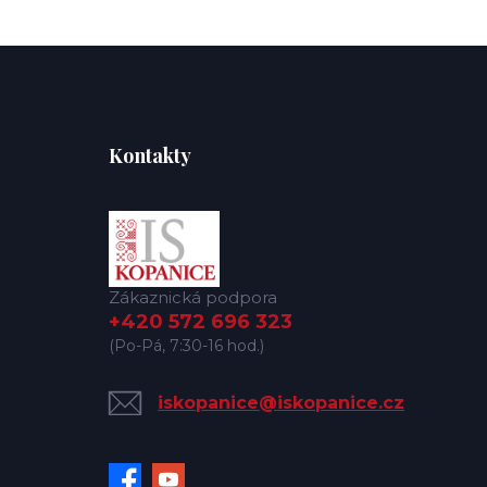
Kontakty
Zákaznická podpora
+420 572 696 323
(Po-Pá, 7:30-16 hod.)
iskopanice@iskopanice.cz