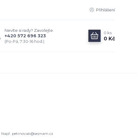
Přihlášení
Nevíte si rady? Zavolejte.
0
ks
+420 572 696 323
0 Kč
(Po-Pá, 7:30-16 hod.)
Např. petrnovak@seznam.cz