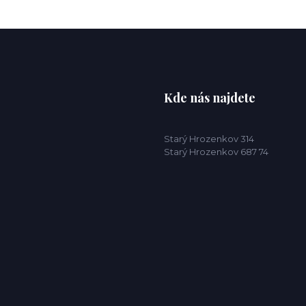
Kde nás najdete
Starý Hrozenkov 314
Starý Hrozenkov 687 74