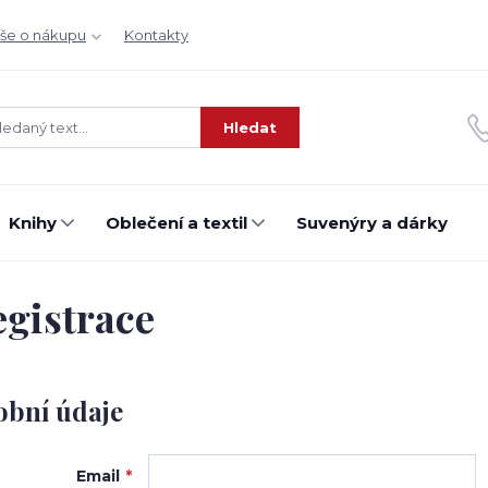
še o nákupu
Kontakty
Hledat
Knihy
Oblečení a textil
Suvenýry a dárky
gistrace
obní údaje
Email
*