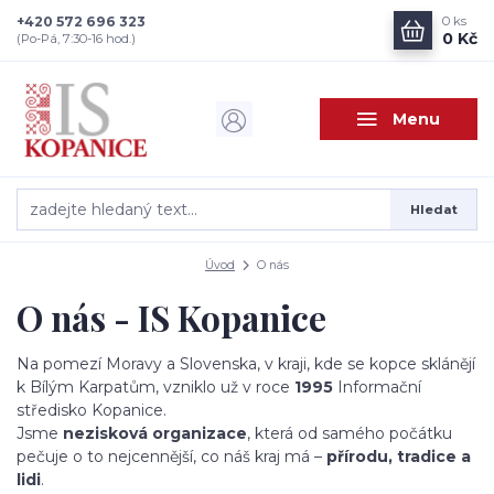
+420 572 696 323
0
ks
0 Kč
(Po-Pá, 7:30-16 hod.)
Menu
Hledat
Úvod
O nás
O nás - IS Kopanice
Na pomezí Moravy a Slovenska, v kraji, kde se kopce sklánějí
k Bílým Karpatům, vzniklo už v roce
1995
Informační
středisko Kopanice.
Jsme
nezisková organizace
, která od samého počátku
pečuje o to nejcennější, co náš kraj má –
přírodu, tradice a
lidi
.