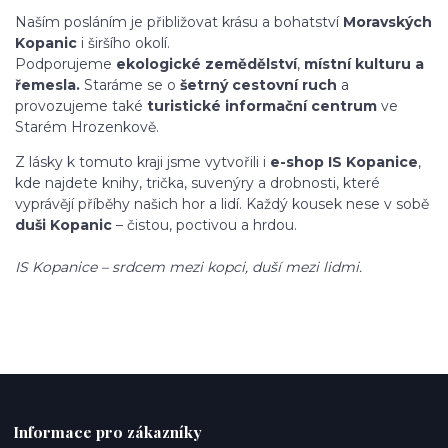
Naším posláním je přibližovat krásu a bohatství
Moravských
Kopanic
i širšího okolí.
Podporujeme
ekologické zemědělství
,
místní kulturu a
řemesla.
Staráme se o
šetrný cestovní ruch
a
provozujeme také
turistické informační centrum
ve
Starém Hrozenkově.
Z lásky k tomuto kraji jsme vytvořili i
e-shop IS Kopanice
,
kde najdete knihy, trička, suvenýry a drobnosti, které
vyprávějí příběhy našich hor a lidí. Každý kousek nese v sobě
duši Kopanic
– čistou, poctivou a hrdou.
IS Kopanice – srdcem mezi kopci, duší mezi lidmi.
Informace pro zákazníky