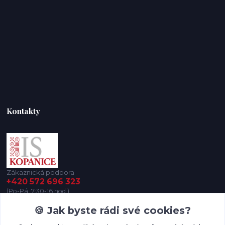
Kontakty
Zákaznická podpora
+420 572 696 323
(Po-Pá, 7:30-16 hod.)
🍪 Jak byste rádi své cookies?
iskopanice@iskopanice.cz