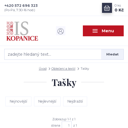
+420 572 696 323
0
ks
0 Kč
(Po-Pá, 7:30-16 hod.)
Menu
Hledat
Úvod
Oblečení a textil
Tašky
Tašky
Nejnovější
Nejlevnější
Nejdražší
Zobrazuji 1-1 z 1
strana
z 1