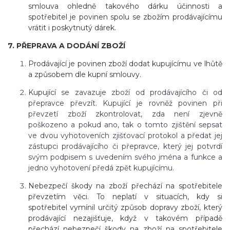
smlouva ohledně takového dárku účinnosti a
spotřebitel je povinen spolu se zbožím prodávajícímu
vrátit i poskytnutý dárek.
7. PŘEPRAVA A DODÁNÍ ZBOŽÍ
Prodávající je povinen zboží dodat kupujícímu ve lhůtě
a způsobem dle kupní smlouvy.
Kupující
se zavazuje zboží od prodávajícího či od
přepravce převzít. Kupující je rovněž povinen při
převzetí zboží zkontrolovat, zda není zjevně
poškozeno a pokud ano, tak o tomto zjištění sepsat
ve dvou vyhotoveních zjišťovací protokol a předat jej
zástupci prodávajícího či přepravce, který jej potvrdí
svým podpisem s uvedením svého jména a funkce a
jedno vyhotovení předá zpět kupujícímu.
Nebezpečí škody na zboží přechází na spotřebitele
převzetím věci. To neplatí v situacích, kdy si
spotřebitel vymínil určitý způsob dopravy zboží, který
prodávající nezajišťuje, když v takovém případě
přechází nebezpečí škody na zboží na spotřebitele