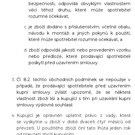
bezpečnosti, odpovídá obvyklým vlastnostem
věcí téhož druhu, které může spotřebitel
rozumně očekávat,
je zboží dodáno s příslušenstvím, včetně obalu,
návodu k montáži a jiných pokynů k použití,
které může spotřebitel rozumně očekávat, a
zboží odpovídá jakostí nebo provedením vzorku
nebo předloze, které prodávající spotřebiteli
poskytl před uzavřením smlouvy.
Čl. 8.2. těchto obchodních podmínek se nepoužije v
případě, že prodávající spotřebitele před uzavřením
kupní smlouvy zvlášť upozornil, že se některá
vlastnost zboží liší a kupující s tím při uzavírání kupní
smlouvy výslovně souhlasil.
Kupující
je
oprávněn uplatnit právo z vady, která
se vyskytne u zboží v době dvaceti čtyř měsíců od
převzetí. U použitého zboží činí tato lhůta jeden rok
od převzetí zboží kupujícím.