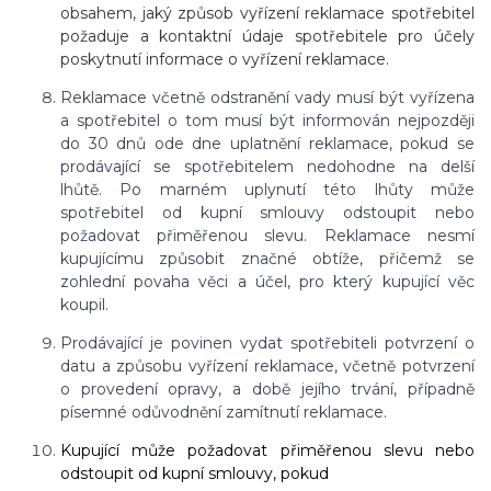
obsahem, jaký způsob vyřízení reklamace spotřebitel
požaduje a kontaktní údaje spotřebitele pro účely
poskytnutí informace o vyřízení reklamace.
Reklamace včetně odstranění vady musí být vyřízena
a spotřebitel o tom musí být informován nejpozději
do 30 dnů ode dne uplatnění reklamace, pokud se
prodávající se spotřebitelem nedohodne na delší
lhůtě. Po marném uplynutí této lhůty může
spotřebitel od kupní smlouvy odstoupit nebo
požadovat přiměřenou slevu. Reklamace nesmí
kupujícímu způsobit značné obtíže, přičemž se
zohlední povaha věci a účel, pro který kupující věc
koupil.
Prodávající je povinen vydat spotřebiteli potvrzení o
datu a způsobu vyřízení reklamace, včetně potvrzení
o provedení opravy, a době jejího trvání, případně
písemné odůvodnění zamítnutí reklamace.
Kupující může požadovat přiměřenou slevu nebo
odstoupit od kupní smlouvy, pokud