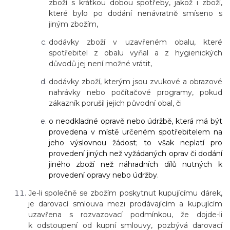
zboží s krátkou dobou spotřeby, jakož i zboží,
které bylo po dodání nenávratně smíseno s
jiným zbožím,
dodávky zboží v uzavřeném obalu, které
spotřebitel z obalu vyňal a z hygienických
důvodů jej není možné vrátit,
dodávky zboží, kterým jsou zvukové a obrazové
nahrávky nebo počítačové programy, pokud
zákazník porušil jejich původní obal, či
o neodkladné opravě nebo údržbě, která má být
provedena v místě určeném spotřebitelem na
jeho výslovnou žádost; to však neplatí pro
provedení jiných než vyžádaných oprav či dodání
jiného zboží než náhradních dílů nutných k
provedení opravy nebo údržby
.
Je-li společně se zbožím poskytnut kupujícímu dárek,
je darovací smlouva mezi prodávajícím a kupujícím
uzavřena s rozvazovací podmínkou, že dojde-li
k odstoupení od kupní smlouvy, pozbývá darovací