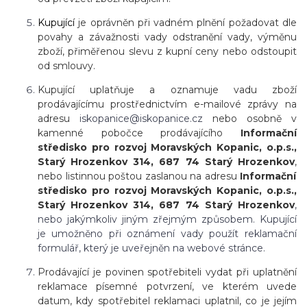
Kupující
je oprávněn při vadném plnění požadovat dle
povahy a závažnosti vady odstranění vady, výměnu
zboží, přiměřenou slevu z kupní ceny nebo odstoupit
od smlouvy.
Kupující uplatňuje a oznamuje vadu zboží
prodávajícímu prostřednictvím e-mailové zprávy na
adresu
iskopanice@iskopanice.cz
nebo osobně v
kamenné pobočce prodávajícího
Informační
středisko pro rozvoj Moravských Kopanic, o.p.s.,
Starý Hrozenkov 314, 687 74 Starý Hrozenkov
,
nebo listinnou poštou zaslanou na adresu
Informační
středisko pro rozvoj Moravských Kopanic, o.p.s.,
Starý Hrozenkov 314, 687 74 Starý Hrozenkov
,
nebo jakýmkoliv jiným zřejmým způsobem. Kupující
je umožněno při oznámení vady použít reklamační
formulář, který je uveřejněn na webové stránce.
Prodávající je povinen spotřebiteli vydat při uplatnění
reklamace písemné potvrzení, ve kterém uvede
datum, kdy spotřebitel reklamaci uplatnil, co je jejím