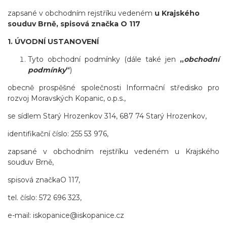
zapsané v obchodním rejstříku vedeném
u Krajského
souduv Brně
,
spisová značka O 117
1. ÚVODNÍ USTANOVENÍ
Tyto obchodní podmínky (dále také jen
„
obchodní
podmínky
“
)
obecně prospěšné společnosti
Informační středisko pro
rozvoj Moravských Kopanic, o.p.s.,
se sídlem Starý Hrozenkov 314, 687 74 Starý Hrozenkov,
identifikační číslo: 255 53 976,
zapsané v obchodním rejstříku vedeném u Krajského
souduv Brně
,
spisová značka
O 117,
tel. číslo: 572 696 323
,
e-mail:
iskopanice@iskopanice.cz