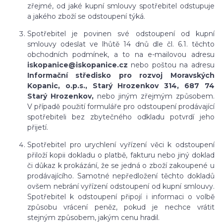
zřejmé, od jaké kupní smlouvy spotřebitel odstupuje
a jakého zboží se odstoupení týká.
Spotřebitel je povinen své odstoupení od kupní
smlouvy odeslat ve lhůtě 14 dnů dle čl. 6.1. těchto
obchodních podmínek, a to na e-mailovou adresu
iskopanice@iskopanice.cz
nebo poštou na adresu
Informační středisko pro rozvoj Moravských
Kopanic, o.p.s., Starý Hrozenkov 314, 687 74
Starý Hrozenkov,
nebo jiným zřejmým způsobem.
V případě použití formuláře pro odstoupení prodávající
spotřebiteli bez zbytečného odkladu potvrdí jeho
přijetí.
Spotřebitel pro urychlení vyřízení věci k odstoupení
přiloží kopii dokladu o platbě, fakturu nebo jiný doklad
či důkaz k prokázání, že se jedná o zboží zakoupené u
prodávajícího. Samotné nepředložení těchto dokladů
ovšem nebrání vyřízení odstoupení od kupní smlouvy.
Spotřebitel k odstoupení připojí i informaci o volbě
způsobu vrácení peněz, pokud je nechce vrátit
stejným způsobem, jakým cenu hradil.