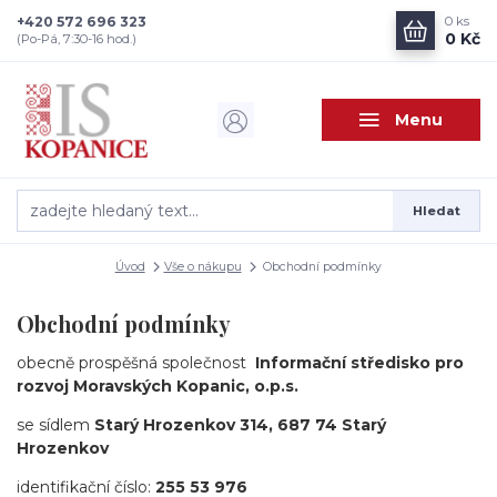
+420 572 696 323
0
ks
0 Kč
(Po-Pá, 7:30-16 hod.)
Menu
Hledat
Úvod
Vše o nákupu
Obchodní podmínky
Obchodní podmínky
obecně prospěšná společnost
Informační středisko pro
rozvoj Moravských Kopanic, o.p.s.
se sídlem
Starý Hrozenkov 314, 687 74 Starý
Hrozenkov
identifikační číslo:
255 53 976