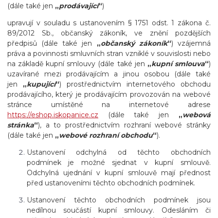
(dále také jen
„
prodávající
“
)
upravují v souladu s ustanovením § 1751 odst. 1 zákona č.
89/2012 Sb., občanský zákoník, ve znění pozdějších
předpisů (dále také jen
„
občanský zákoník
“
) vzájemná
práva a povinnosti smluvních stran vzniklé v souvislosti nebo
na základě kupní smlouvy (dále také jen
„
kupní smlouva
“
)
uzavírané mezi prodávajícím a jinou osobou (dále také
jen
„
kupující
“
) prostřednictvím internetového obchodu
prodávajícího, který je prodávajícím provozován na webové
stránce umístěné na internetové adrese
https://eshop.iskopanice.cz
(
dále také jen
„
webová
stránka
“
), a to prostřednictvím rozhraní webové stránky
(dále také jen
„
webové rozhraní obchodu
“
).
Ustanovení odchylná od těchto obchodních
podmínek je možné sjednat v kupní smlouvě.
Odchylná ujednání v kupní smlouvě mají přednost
před ustanoveními těchto obchodních podmínek.
Ustanovení těchto obchodních podmínek jsou
nedílnou součástí kupní smlouvy. Odesláním či