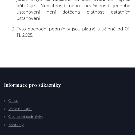
přibližuje. Neplatností nebo neúčinností jednoho
ustanovení není dotčena platnost ostatních
ustanovení.
Tyto obchodní podmínky jsou platné a účinné od 01.
11. 2025.
Informace pro zákazníky
O nás
Vše o nákupu
Obchodní podmínky
Kontakty