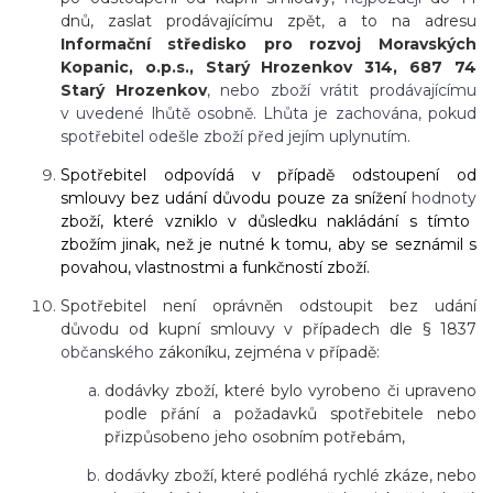
dnů, zaslat prodávajícímu zpět, a to na adresu
Informační středisko pro rozvoj Moravských
Kopanic, o.p.s., Starý Hrozenkov 314, 687 74
Starý Hrozenkov
, nebo zboží vrátit prodávajícímu
v uvedené lhůtě osobně. Lhůta je zachována, pokud
spotřebitel odešle zboží před jejím uplynutím.
Spotřebitel odpovídá v případě odstoupení od
smlouvy bez udání důvodu pouze za snížení
hodnoty
zboží, které vzniklo v důsledku nakládání s tímto
zbožím jinak, než je nutné k tomu, aby se seznámil s
povahou, vlastnostmi a funkčností zboží.
Spotřebitel není oprávněn odstoupit bez udání
důvodu od kupní smlouvy v případech dle § 1837
občanského
zákoníku, zejména v případě:
dodávky zboží, které bylo vyrobeno či upraveno
podle přání a požadavků spotřebitele nebo
přizpůsobeno jeho osobním potřebám,
dodávky zboží, které podléhá rychlé zkáze, nebo