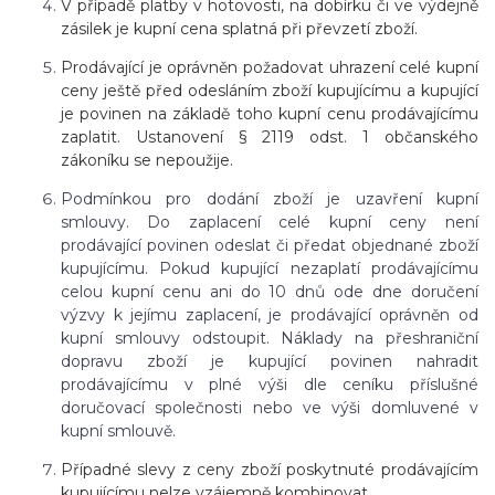
V případě platby v hotovosti, na dobírku či ve výdejně
zásilek je kupní cena splatná při převzetí zboží.
Prodávající je oprávněn požadovat uhrazení celé kupní
ceny ještě před odesláním zboží kupujícímu a kupující
je povinen na základě toho kupní cenu prodávajícímu
zaplatit. Ustanovení § 2119 odst. 1 občanského
zákoníku se nepoužije.
Podmínkou pro dodání zboží je uzavření kupní
smlouvy. Do zaplacení celé kupní ceny není
prodávající povinen odeslat či předat objednané zboží
kupujícímu. Pokud kupující nezaplatí prodávajícímu
celou kupní cenu ani do 10 dnů ode dne doručení
výzvy k jejímu zaplacení, je prodávající oprávněn od
kupní smlouvy odstoupit. Náklady na přeshraniční
dopravu zboží je kupující povinen nahradit
prodávajícímu v plné výši dle ceníku příslušné
doručovací společnosti nebo ve výši domluvené v
kupní smlouvě.
Případné slevy z ceny zboží poskytnuté prodávajícím
kupujícímu nelze vzájemně kombinovat.