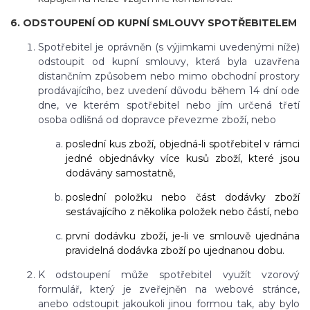
6. ODSTOUPENÍ OD KUPNÍ SMLOUVY SPOTŘEBITELEM
Spotřebitel je oprávněn (s výjimkami uvedenými níže)
odstoupit od kupní smlouvy, která byla uzavřena
distančním způsobem nebo mimo obchodní prostory
prodávajícího, bez uvedení důvodu během 14 dní ode
dne, ve kterém spotřebitel nebo jím určená třetí
osoba odlišná od dopravce převezme zboží, nebo
poslední kus zboží, objedná-li spotřebitel v rámci
jedné objednávky více kusů zboží, které jsou
dodávány samostatně,
poslední položku nebo část dodávky zboží
sestávajícího z několika položek nebo částí, nebo
první dodávku zboží, je-li ve smlouvě ujednána
pravidelná dodávka zboží po ujednanou dobu.
K odstoupení může spotřebitel využít vzorový
formulář, který je zveřejněn na webové stránce,
anebo odstoupit jakoukoli jinou formou tak, aby bylo