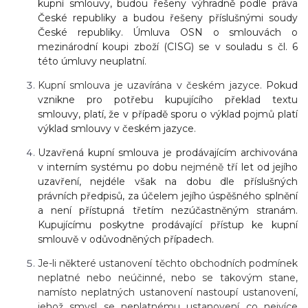
kupní smlouvy, budou řešeny výhradně podle práva
České republiky a budou řešeny příslušnými soudy
České republiky. Úmluva OSN o smlouvách o
mezinárodní koupi zboží (CISG) se v souladu s čl. 6
této úmluvy neuplatní.
Kupní smlouva je uzavírána v českém jazyce.
Pokud
vznikne pro potřebu kupujícího překlad textu
smlouvy, platí, že v případě sporu o výklad pojmů platí
výklad smlouvy v českém jazyce
.
Uzavřená kupní smlouva je prodávajícím archivována
v interním systému po dobu
nejméně
tří let od jejího
uzavření, nejdéle však na dobu dle příslušných
právních předpisů, za účelem jejího úspěšného splnění
a není přístupná třetím nezúčastněným stranám.
Kupujícímu poskytne prodávající přístup ke kupní
smlouvě v odůvodněných případech.
Je-li některé ustanovení těchto obchodních podmínek
neplatné nebo neúčinné, nebo se takovým stane,
namísto neplatných ustanovení nastoupí ustanovení,
jehož smysl se neplatnému ustanovení co nejvíce