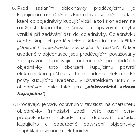
Před zasláním objednávky prodávajícímu je
kupujícímu umožněno zkontrolovat a měnit údaje,
které do objednávky kupující vložil, a to i s ohledem na
možnost kupujícího zjišťovat a opravovat chyby
vzniklé při zadávání dat do objednávky. Objednávku
odešle kupující prodávajícímu kliknutím na tlačítko
„
Dokončit objednávku zavazující k platbě
“.
Údaje
uvedené v objednávce jsou prodávajícím považovány
za správné. Prodávající neprodleně po obdržení
objednávky toto obdržení kupujícímu potvrdí
elektronickou poštou, a to na adresu elektronické
pošty kupujícího uvedenou v uživatelském účtu či v
objednávce (dále také jen
„
elektronická adresa
kupujícího
“
).
Prodávající je vždy oprávněn v závislosti na charakteru
objednávky (množství zboží, výše kupní ceny,
předpokládané náklady na dopravu) požádat
kupujícího o dodatečné potvrzení objednávky
(například písemně či telefonicky).