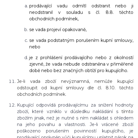
prodávající vadu odmítl odstranit nebo ji
neodstranil v souladu s čl. 8.8. těchto
obchodních podmínek,
se vada projeví opakovaně,
se vada podstatným porušením kupní smlouvy,
nebo
je z prohlášení prodávajícího nebo z okolností
zjevné, že vada nebude odstraněna v přiměřené
době nebo bez značných obtíží pro kupujícího.
Je-li vada zboží nevýznamná, nemůže kupující
odstoupit od kupní smlouvy dle čl. 8.10. těchto
obchodních podmínek.
Kupující odpovídá prodávajícímu za snížení hodnoty
zboží, které vzniklo v důsledku nakládání s
tímto
zbožím jinak, než je nutné s ním nakládat s ohledem
na jeho povahu a vlastnosti. Je-li vrácené zboží
poškozeno porušením povinností kupujícího, je
prodávající oprávněn vůči kupujícímu uplatnit nárok na