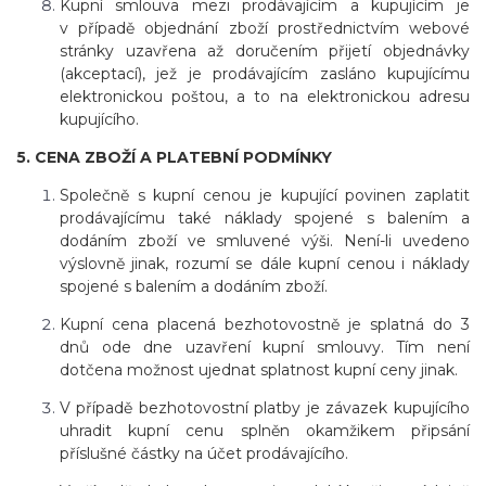
Kupní smlouva mezi prodávajícím a kupujícím je
v případě objednání zboží prostřednictvím webové
stránky uzavřena až doručením přijetí objednávky
(akceptací), jež je prodávajícím zasláno kupujícímu
elektronickou poštou, a to na elektronickou adresu
kupujícího.
5. CENA ZBOŽÍ A PLATEBNÍ PODMÍNKY
Společně s kupní cenou je kupující povinen zaplatit
prodávajícímu také náklady spojené s balením a
dodáním zboží ve smluvené výši. Není-li uvedeno
výslovně jinak, rozumí se dále kupní cenou i náklady
spojené s balením a dodáním zboží.
Kupní cena placená bezhotovostně je splatná do 3
dnů ode dne uzavření kupní smlouvy. Tím není
dotčena možnost ujednat splatnost kupní ceny jinak.
V případě bezhotovostní platby je závazek kupujícího
uhradit kupní cenu splněn okamžikem připsání
příslušné částky na účet prodávajícího.