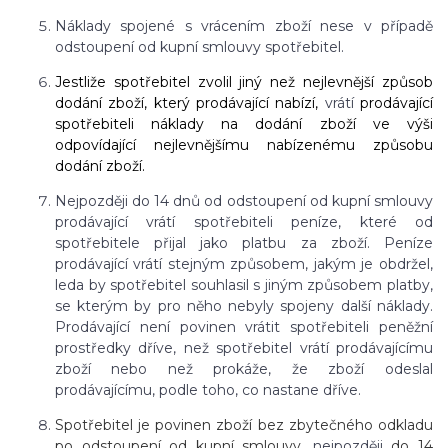
Náklady spojené s vrácením zboží nese v případě
odstoupení od kupní smlouvy spotřebitel.
Jestliže spotřebitel zvolil jiný než nejlevnější způsob
dodání zboží, který prodávající nabízí,
vrátí
prodávající
spotřebiteli náklady na dodání zboží ve výši
odpovídající nejlevnějšímu nabízenému způsobu
dodání zboží.
Nejpozději do 14 dnů od odstoupení od kupní smlouvy
prodávající vrátí spotřebiteli peníze, které od
spotřebitele přijal jako platbu za zboží. Peníze
prodávající vrátí stejným způsobem, jakým je obdržel,
leda by spotřebitel souhlasil s jiným způsobem platby,
se kterým by pro něho nebyly spojeny další náklady.
Prodávající není povinen vrátit spotřebiteli peněžní
prostředky dříve, než spotřebitel vrátí prodávajícímu
zboží nebo než prokáže, že zboží odeslal
prodávajícímu, podle toho, co nastane dříve.
Spotřebitel je povinen zboží bez zbytečného odkladu
po odstoupení od kupní smlouvy,
nejpozději
do 14