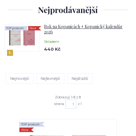
Nejprodávanější
Rok na Kopanicách + Kopanický kalendár
TOP produkt
Akce
2026
Skladem
440 Kč
1.
Nejnovější
Nejlevnější
Nejdražší
Zobrazuji 1-8 z 8
strana
z 1
TOP produkt
Akce