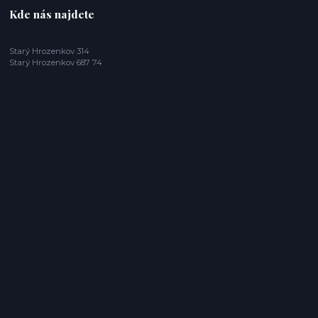
Kde nás najdete
Starý Hrozenkov 314
Starý Hrozenkov 687 74