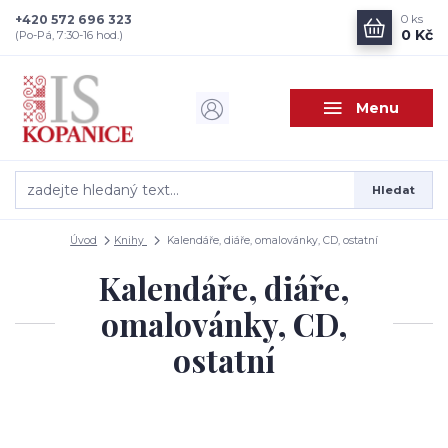
+420 572 696 323
0
ks
0 Kč
(Po-Pá, 7:30-16 hod.)
Menu
Hledat
Úvod
Knihy
Kalendáře, diáře, omalovánky, CD, ostatní
Kalendáře, diáře,
omalovánky, CD,
ostatní