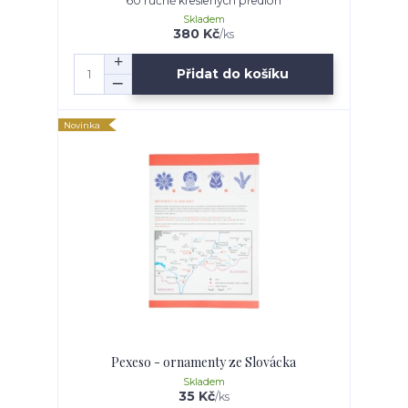
60 ručně kreslených předloh
Skladem
380 Kč
/
ks
Přidat do košíku
Novinka
Pexeso - ornamenty ze Slovácka
Skladem
35 Kč
/
ks