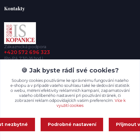
Kontakty
Zákaznická podpora
+420 572 696 323
(Po-Pá, 7:30-16 hod.)
🍪 Jak byste rádi své cookies?
iskopanice@iskopanice.cz
Soubory cookies používáme ke správnému fungování našeho
e-shopu a v případě vašeho souhlasu také ke sledování statistik
o webu, měření efektivity reklamních kampaní, zapamatování
vašeho oblíbeného nastavení při používání stránek, či
zobrazení reklam odpovídajících vašim preferencím.
Více k
využití cookies
Upravit sběr cookies.
ut nezbytné
Podrobné nastavení
Přijmout 
Vytvořeno na
Eshop-rychle.cz