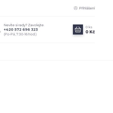
Přihlášení
Nevíte si rady? Zavolejte.
0
ks
+420 572 696 323
0 Kč
(Po-Pá, 7:30-16 hod.)