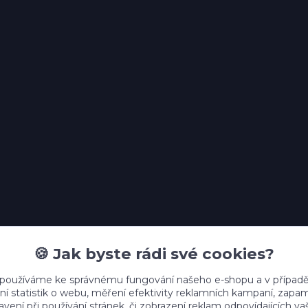
🍪 Jak byste rádi své cookies?
 používáme ke správnému fungování našeho e-shopu a v případě
ní statistik o webu, měření efektivity reklamních kampaní, zap
vení při používání stránek, či zobrazení reklam odpovídajících v