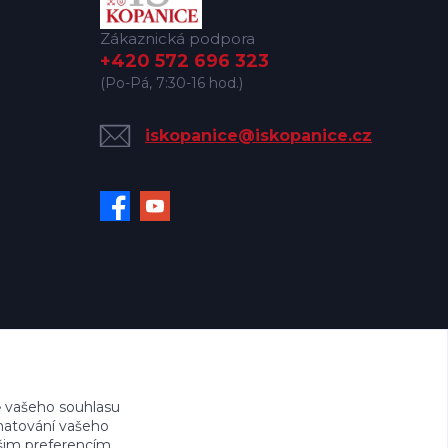
Zákaznická podpora
+420 572 696 323
(Po-Pá, 7:30-16 hod.)
iskopanice@iskopanice.cz
 vašeho souhlasu
amatování vašeho
ašim preferencím.