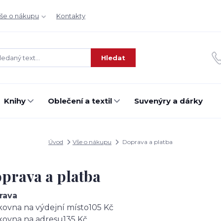
še o nákupu
Kontakty
Hledat
Knihy
Oblečení a textil
Suvenýry a dárky
Úvod
Vše o nákupu
Doprava a platba
prava a platba
rava
kovna na výdejní místo
105 Kč
kovna na adresu
135 Kč