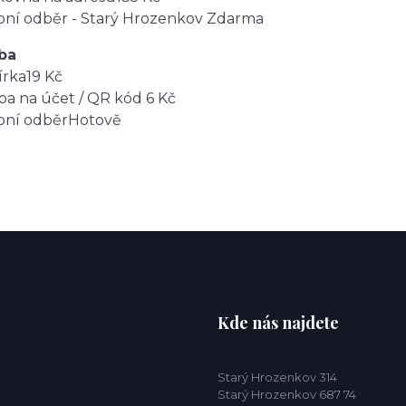
ní odběr - Starý Hrozenkov
Zdarma
ba
írka
19 Kč
ba na účet / QR kód
6 Kč
bní odběr
Hotově
Kde nás najdete
Starý Hrozenkov 314
Starý Hrozenkov 687 74