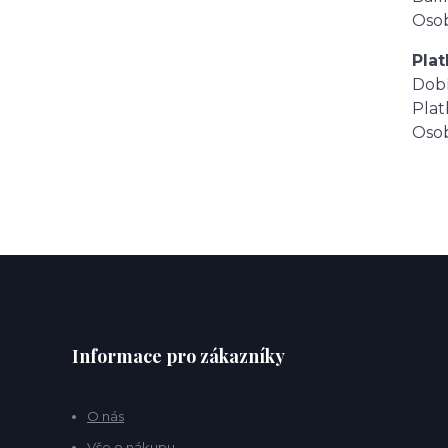
Osob
Plat
Dob
Plat
Oso
Informace pro zákazníky
O nás
Vše o nákupu