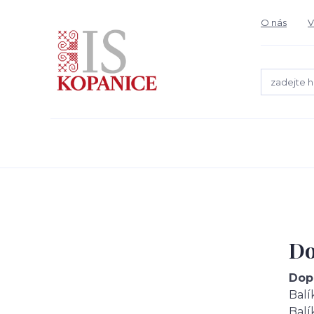
O nás
V
Do
Dop
Balí
Balí