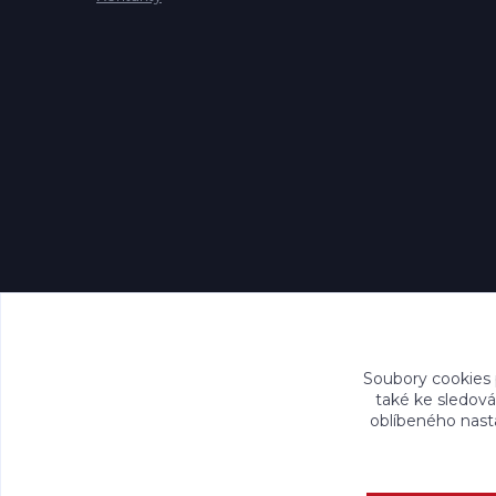
Soubory cookies
také ke sledová
oblíbeného nasta