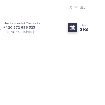
Přihlášení
Nevíte si rady? Zavolejte.
0
ks
+420 572 696 323
0 Kč
(Po-Pá, 7:30-16 hod.)