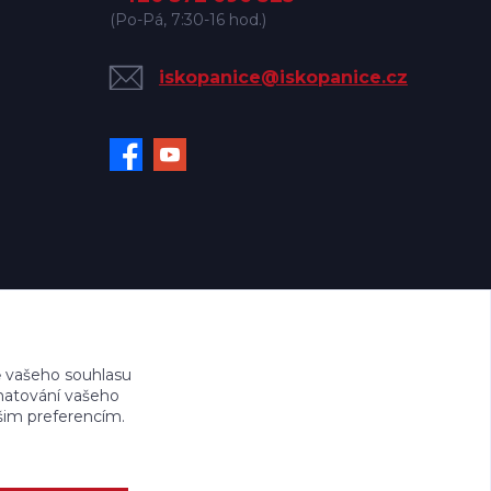
(Po-Pá, 7:30-16 hod.)
iskopanice@iskopanice.cz
 vašeho souhlasu
amatování vašeho
ašim preferencím.