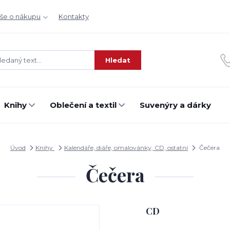
še o nákupu
Kontakty
Hledat
Knihy
Oblečení a textil
Suvenýry a dárky
Úvod
Knihy
Kalendáře, diáře, omalovánky, CD, ostatní
Čečera
Čečera
CD