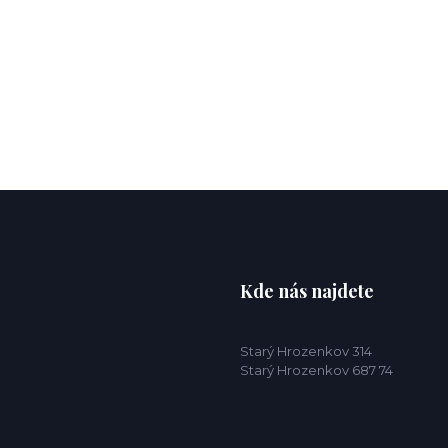
Kde nás najdete
Starý Hrozenkov 314
Starý Hrozenkov 687 74