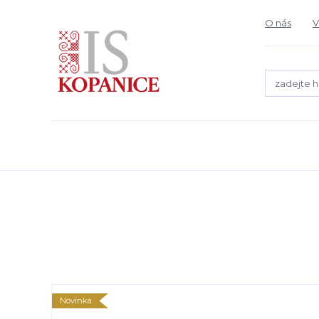
O nás
V
Novinka