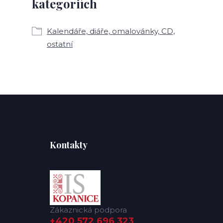
kategoriích
Kalendáře, diáře, omalovánky, CD,
ostatní
Kontakty
Zákaznická podpora
+420 572 696 323