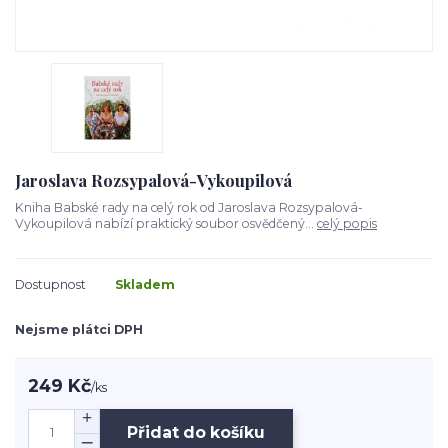
Jaroslava Rozsypalová-Vykoupilová
Kniha Babské rady na celý rok od Jaroslava Rozsypalová-
Vykoupilová nabízí praktický soubor osvědčený...
celý popis
Dostupnost
Skladem
Nejsme plátci DPH
249 Kč
/
ks
Přidat do košíku