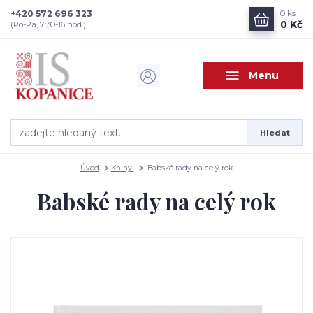
+420 572 696 323
0
ks
0 Kč
(Po-Pá, 7:30-16 hod.)
Menu
Hledat
Úvod
Knihy
Babské rady na celý rok
Babské rady na celý rok