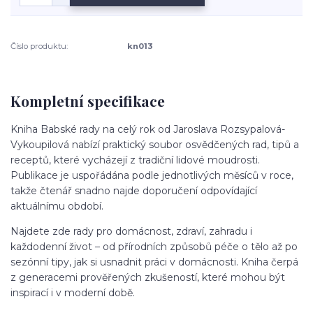
Číslo produktu:
kn013
Kompletní specifikace
Kniha
Babské rady na celý rok
od
Jaroslava Rozsypalová-
Vykoupilová
nabízí praktický soubor osvědčených rad, tipů a
receptů, které vycházejí z tradiční lidové moudrosti.
Publikace je uspořádána podle jednotlivých měsíců v roce,
takže čtenář snadno najde doporučení odpovídající
aktuálnímu období.
Najdete zde rady pro domácnost, zdraví, zahradu i
každodenní život – od přírodních způsobů péče o tělo až po
sezónní tipy, jak si usnadnit práci v domácnosti. Kniha čerpá
z generacemi prověřených zkušeností, které mohou být
inspirací i v moderní době.