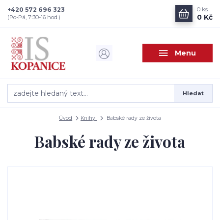
+420 572 696 323
0
ks
0 Kč
(Po-Pá, 7:30-16 hod.)
Menu
Hledat
Úvod
Knihy
Babské rady ze života
Babské rady ze života