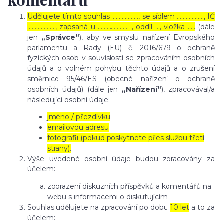
Udělujete tímto souhlas ……………..., se sídlem ………………, IČ
………………., zapsaná u ………………… , oddíl …, vložka …..
(dále
jen
„Správce“
), aby ve smyslu nařízení Evropského
parlamentu a Rady (EU) č. 2016/679 o ochraně
fyzických osob v souvislosti se zpracováním osobních
údajů a o volném pohybu těchto údajů a o zrušení
směrnice 95/46/ES (obecné nařízení o ochraně
osobních údajů) (dále jen
„Nařízení“
), zpracovával/a
následující osobní údaje:
jméno / přezdívku
emailovou adresu
fotografii (pokud poskytnete přes službu třetí
strany).
Výše uvedené osobní údaje budou zpracovány za
účelem:
zobrazení diskuzních příspěvků a komentářů na
webu s informacemi o diskutujícím
Souhlas udělujete na zpracování po dobu
10 let
a to za
účelem: