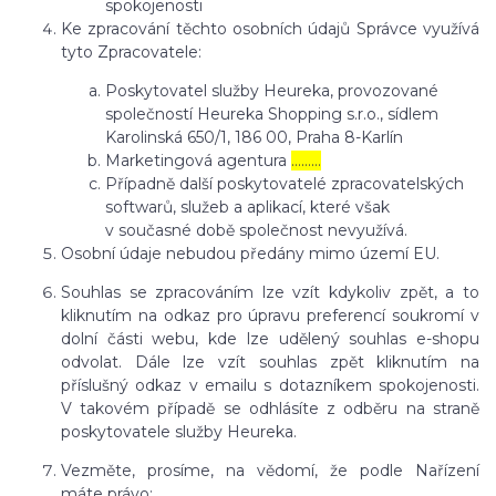
spokojenosti
Ke zpracování těchto osobních údajů Správce využívá
tyto Zpracovatele:
Poskytovatel služby Heureka, provozované
společností Heureka Shopping s.r.o., sídlem
Karolinská 650/1, 186 00, Praha 8-Karlín
Marketingová agentura
………
Případně další poskytovatelé zpracovatelských
softwarů, služeb a aplikací, které však
v současné době společnost nevyužívá.
Osobní údaje nebudou předány mimo území EU.
Souhlas se zpracováním lze vzít kdykoliv zpět, a to
kliknutím na odkaz pro úpravu preferencí soukromí v
dolní části webu, kde lze udělený souhlas e-shopu
odvolat. Dále lze vzít souhlas zpět kliknutím na
příslušný odkaz v emailu s dotazníkem spokojenosti.
V takovém případě se odhlásíte z odběru na straně
poskytovatele služby Heureka.
Vezměte, prosíme, na vědomí, že podle Nařízení
máte právo: