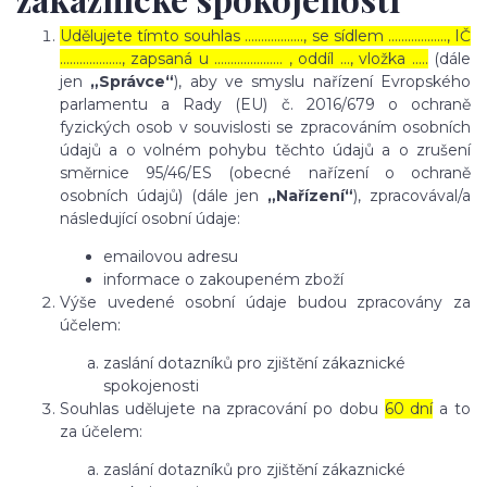
Udělujete tímto souhlas ……………..., se sídlem ………………, IČ
………………., zapsaná u ………………… , oddíl …, vložka …..
(dále
jen
„Správce“
), aby ve smyslu nařízení Evropského
parlamentu a Rady (EU) č. 2016/679 o ochraně
fyzických osob v souvislosti se zpracováním osobních
údajů a o volném pohybu těchto údajů a o zrušení
směrnice 95/46/ES (obecné nařízení o ochraně
osobních údajů) (dále jen
„Nařízení“
), zpracovával/a
následující osobní údaje:
emailovou adresu
informace o zakoupeném zboží
Výše uvedené osobní údaje budou zpracovány za
účelem:
zaslání dotazníků pro zjištění zákaznické
spokojenosti
Souhlas udělujete na zpracování po dobu
60 dní
a to
za účelem:
zaslání dotazníků pro zjištění zákaznické