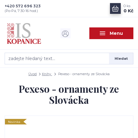
+420 572 696 323
0
ks
0 Kč
(Po-Pá, 7:30-16 hod.)
Menu
Hledat
Úvod
Knihy
Pexeso - ornamenty ze Slovácka
Pexeso - ornamenty ze
Slovácka
Novinka