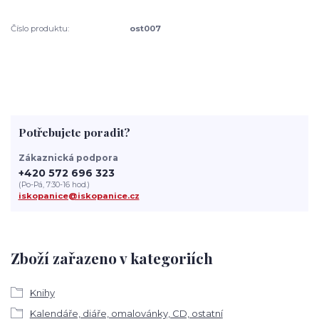
Číslo produktu:
ost007
Potřebujete poradit?
Zákaznická podpora
+420 572 696 323
(Po-Pá, 7:30-16 hod.)
iskopanice@iskopanice.cz
Zboží zařazeno v kategoriích
Knihy
Kalendáře, diáře, omalovánky, CD, ostatní