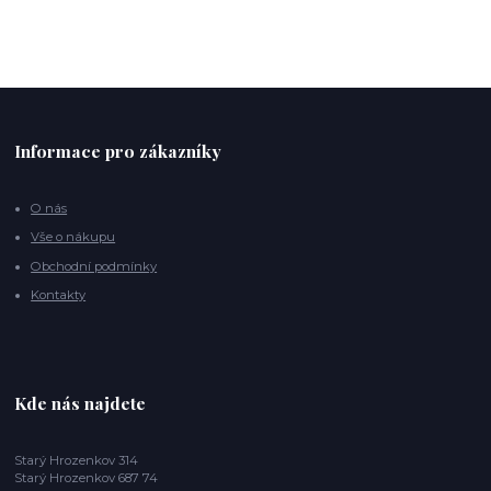
Informace pro zákazníky
O nás
Vše o nákupu
Obchodní podmínky
Kontakty
Kde nás najdete
Starý Hrozenkov 314
Starý Hrozenkov 687 74