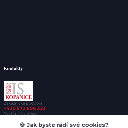
Kontakty
Zákaznická podpora
+420 572 696 323
(Po-Pá, 7:30-16 hod.)
🍪 Jak byste rádi své cookies?
iskopanice@iskopanice.cz