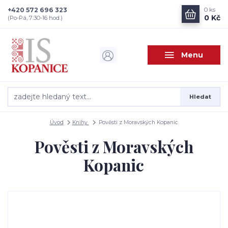
+420 572 696 323
0
ks
0 Kč
(Po-Pá, 7:30-16 hod.)
Menu
Hledat
Úvod
Knihy
Pověsti z Moravských Kopanic
Pověsti z Moravských
Kopanic