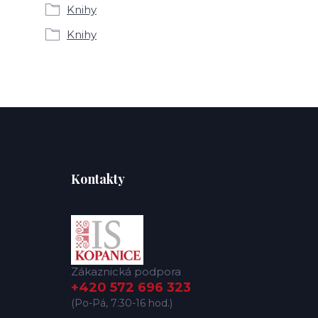
Knihy
Knihy
Kontakty
Zákaznická podpora
+420 572 696 323
(Po-Pá, 7:30-16 hod.)