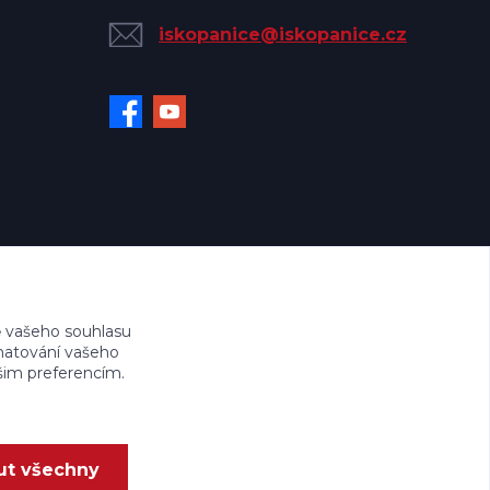
iskopanice@iskopanice.cz
 vašeho souhlasu
amatování vašeho
ašim preferencím.
ut všechny