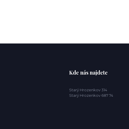
Kde nás najdete
Starý Hrozenkov 314
Starý Hrozenkov 687 74