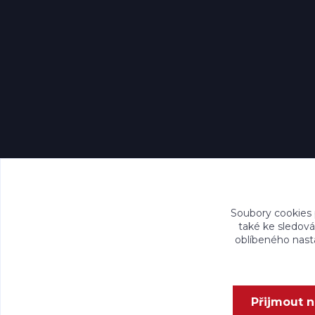
Soubory cookies
také ke sledová
oblíbeného nasta
Přijmout 