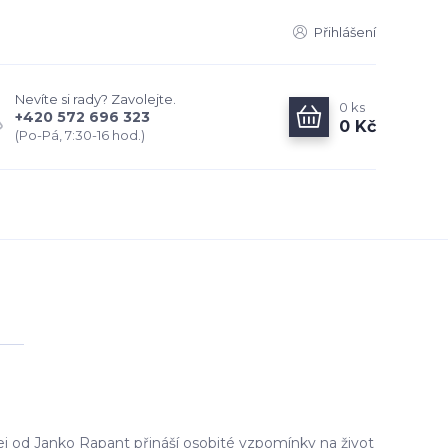
Přihlášení
Nevíte si rady? Zavolejte.
0
ks
+420 572 696 323
0 Kč
(Po-Pá, 7:30-16 hod.)
ej od Janko Rapant přináší osobité vzpomínky na život