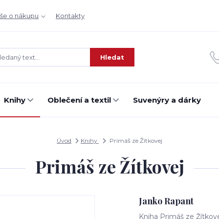
še o nákupu
Kontakty
Hledat
Knihy
Oblečení a textil
Suvenýry a dárky
Úvod
Knihy
Primáš ze Žítkovej
Primáš ze Žítkovej
Janko Rapant
Kniha Primáš ze Žítkov