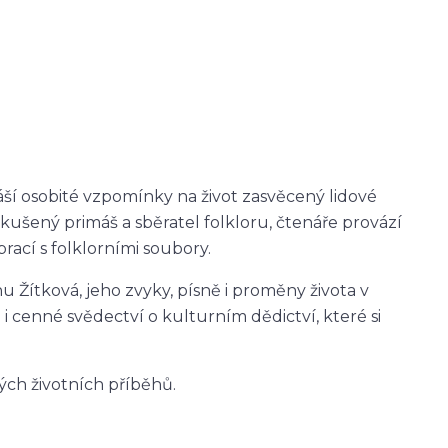
áší osobité vzpomínky na život zasvěcený lidové
kušený primáš a sběratel folkloru, čtenáře provází
ací s folklorními soubory.
 Žítková, jeho zvyky, písně i proměny života v
i cenné svědectví o kulturním dědictví, které si
ných životních příběhů.