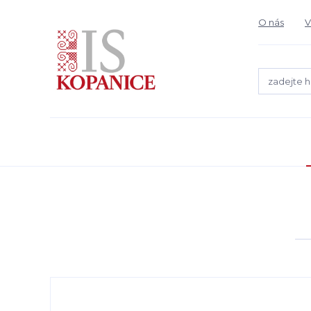
O nás
V