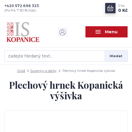
+420 572 696 323
0
ks
0 Kč
(Po-Pá, 7:30-16 hod.)
Menu
Hledat
Úvod
Suvenýry a dárky
Plechový hrnek Kopanická výšivka
Plechový hrnek Kopanická
výšivka