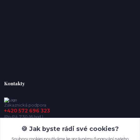
Kontakty
Zákaznická podpora
+420 572 696 323
(Po-Pá, 7:30-16 hod.)
🍪 Jak byste rádi své cookies?
iskopanice@iskopanice.cz
Soubory cookies používáme ke správnému fungování našeho