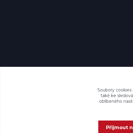
Soubory cookies
také ke sledová
oblíbeného nasta
Přijmout 