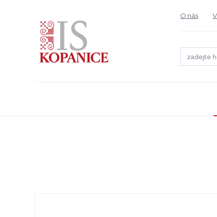
O nás
V