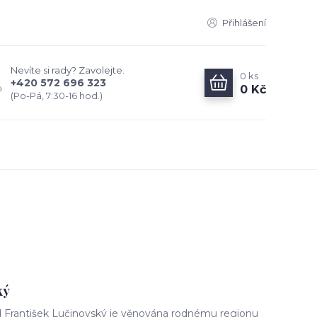
Přihlášení
Nevíte si rady? Zavolejte.
0
ks
+420 572 696 323
0 Kč
(Po-Pá, 7:30-16 hod.)
ký
 František Lučinovský je věnována rodnému regionu