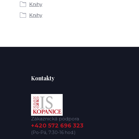
Knihy
Knihy
Kontakty
Zákaznická podpora
+420 572 696 323
(Po-Pá, 7:30-16 hod.)