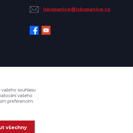
iskopanice@iskopanice.cz
 vašeho souhlasu
amatování vašeho
ašim preferencím.
ut všechny