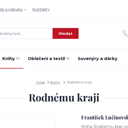
še o nákupu
Kontakty
Hledat
Knihy
Oblečení a textil
Suvenýry a dárky
Úvod
Knihy
Rodnému kraji
Rodnému kraji
František Lučinovs
Kniha Rodnému kraji od