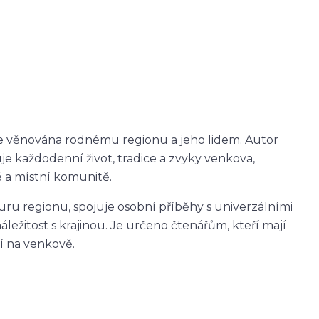
e věnována rodnému regionu a jeho lidem. Autor
 každodenní život, tradice a zvyky venkova,
ě a místní komunitě.
lturu regionu, spojuje osobní příběhy s univerzálními
náležitost s krajinou. Je určeno čtenářům, kteří mají
dí na venkově.