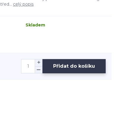
třed...
celý popis
Skladem
Přidat do košíku