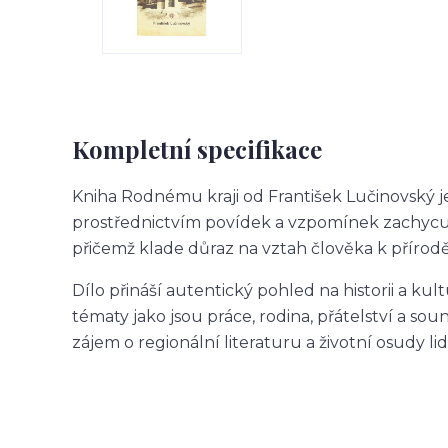
Kompletní specifikace
Kniha
Rodnému kraji
od
František Lučinovský
j
prostřednictvím povídek a vzpomínek zachycuje
přičemž klade důraz na vztah člověka k přírod
Dílo přináší autentický pohled na historii a ku
tématy jako jsou práce, rodina, přátelství a sou
zájem o regionální literaturu a životní osudy li