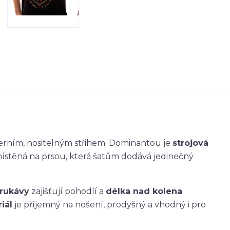
derním, nositelným střihem. Dominantou je
strojová
místěná na prsou, která šatům dodává jedinečný
 rukávy
zajišťují pohodlí a
délka nad kolena
iál
je příjemný na nošení, prodyšný a vhodný i pro