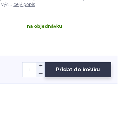
výši...
celý popis
na objednávku
Přidat do košíku