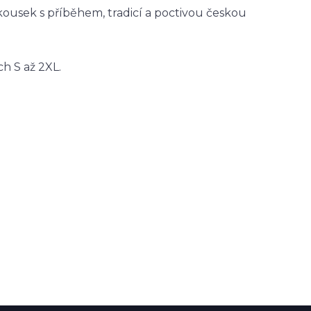
í kousek s příběhem, tradicí a poctivou českou
h S až 2XL.