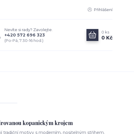
Přihlášení
Nevíte si rady? Zavolejte.
0
ks
+420 572 696 323
0 Kč
(Po-Pá, 7:30-16 hod.)
spirovanou kopanickým krojem
jí tradiční motivy s moderním, nositelným střihem.