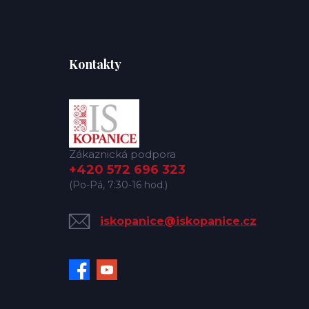
Kontakty
Zákaznická podpora
+420 572 696 323
(Po-Pá, 7:30-16 hod.)
iskopanice@iskopanice.cz