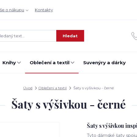
še o nákupu
Kontakty
Hledat
Knihy
Oblečení a textil
Suvenýry a dárky
Úvod
Oblečení a textil
Šaty s výšivkou - černé
Šaty s výšivkou - černé
Šaty s výšivkou in
Tyto dámské šaty spoju