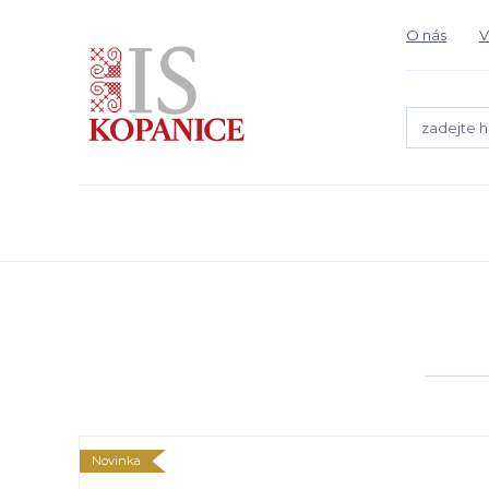
O nás
V
Novinka