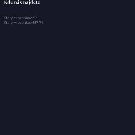
Kde nás najdete
Starý Hrozenkov 314
Starý Hrozenkov 687 74