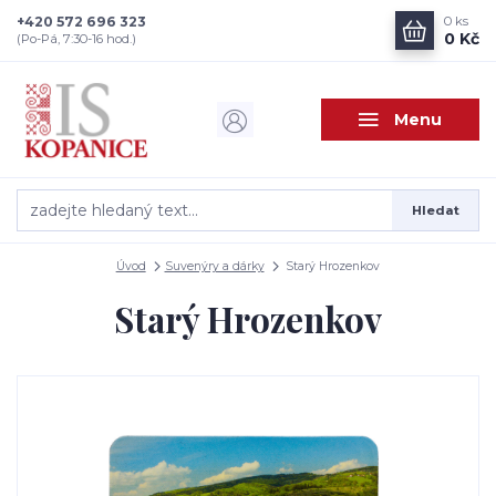
+420 572 696 323
0
ks
0 Kč
(Po-Pá, 7:30-16 hod.)
Menu
Hledat
Úvod
Suvenýry a dárky
Starý Hrozenkov
Starý Hrozenkov