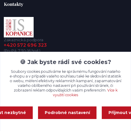
Kontakty
Zákaznická podpora
+420 572 696 323
(Po-Pá, 7:30-16 hod.)
🍪 Jak byste rádi své cookies?
iskopanice@iskopanice.cz
Soubory cookies používáme ke správnému fungování našeho
e-shopu a v případě vašeho souhlasu také ke sledování statistik
o webu, měření efektivity reklamních kampaní, zapamatování
vašeho oblíbeného nastavení při používání stránek, či
zobrazení reklam odpovídajících vašim preferencím.
Více k
využití cookies
Upravit sběr cookies.
ut nezbytné
Podrobné nastavení
Přijmout 
Vytvořeno na
Eshop-rychle.cz