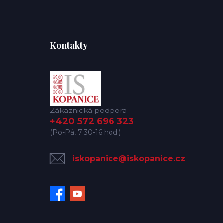
Kontakty
Zákaznická podpora
+420 572 696 323
(Po-Pá, 7:30-16 hod.)
iskopanice@iskopanice.cz