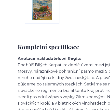
Kompletní specifikace
Anotace nakladatelství Regia:
Podhůří Bílých Karpat, rozlehlé území mezi je
Moravy, nárazníkové pohraniční pásmo mezi Slo
mnoho nadějí na klidný život neskýtalo. A právě
půjdeme po tajemných stezkách. Setkáme se n
slováckého regimentu bránil tento kraj proti h
svedli poslední zápas s vojsky Zikmundovými. 
slováckých krojů a v blatnických vinohradech 
duchu nešťastné Lízy. Navštívíme Nivnici, kd