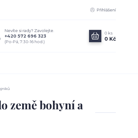
Přihlášení
Nevíte si rady? Zavolejte.
0
ks
+420 572 696 323
0 Kč
(Po-Pá, 7:30-16 hod.)
ojníků
do země bohyní a