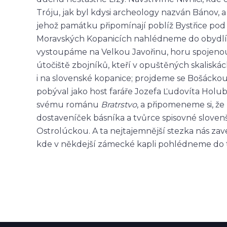
Tróju, jak byl kdysi archeology nazván Bánov,
jehož památku připomínají poblíž Bystřice po
Moravských Kopanicích nahlédneme do obydlí 
vystoupáme na Velkou Javořinu, horu spojenou 
útočiště zbojníků, kteří v opuštěných skaliská
i na slovenské kopanice; projdeme se Bošácko
pobýval jako host faráře Jozefa Ľudovíta Holubyh
svému románu
Bratrstvo
, a připomeneme si, ž
dostaveníček básníka a tvůrce spisovné slove
Ostrolúckou. A ta nejtajemnější stezka nás za
kde v někdejší zámecké kapli pohlédneme do