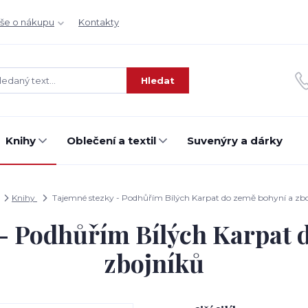
še o nákupu
Kontakty
Hledat
Knihy
Oblečení a textil
Suvenýry a dárky
Knihy
Tajemné stezky - Podhůřím Bílých Karpat do země bohyní a zb
- Podhůřím Bílých Karpat 
zbojníků