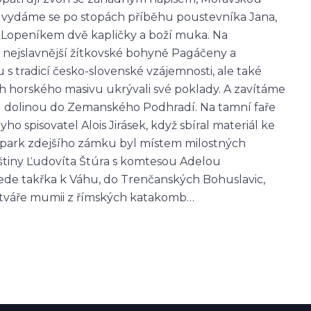
 a vydáme se po stopách příběhu poustevníka Jana,
d Lopeníkem dvě kapličky a boží muka. Na
nejslavnější žítkovské bohyně Pagáčeny a
s tradicí česko-slovenské vzájemnosti, ale také
ch horského masivu ukrývali své poklady. A zavítáme
u dolinou do Zemanského Podhradí. Na tamní faře
o spisovatel Alois Jirásek, když sbíral materiál ke
e park zdejšího zámku byl místem milostných
nštiny Ľudovíta Štúra s komtesou Adelou
vede takřka k Váhu, do Trenčanských Bohuslavic,
 tváře mumii z římských katakomb…