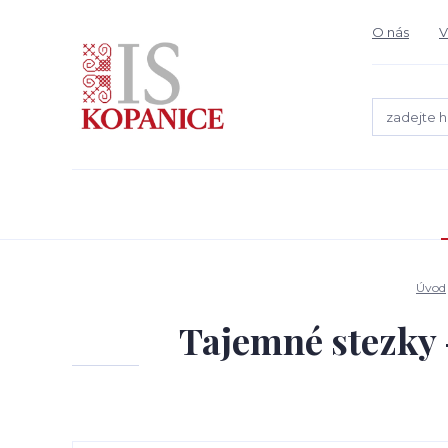
O nás
V
Úvod
Tajemné stezky 