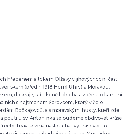
jich hřebenem a tokem Olšavy v jihovýchodní části
venskem (před r. 1918 Horní Uhry) a Moravou,
 sem, do kraje, kde končil chleba a začínalo kamení,
a nich s hejtmanem Šarovcem, který v čele
ordám Bočkajovců, a s moravskými husity, kteří zde
Na pouti u sv. Antonínka se budeme obdivovat kráse
při ochutnávce vína naslouchat vypravování o
e opatrují zvon se záhadným nápisem, Moravskou