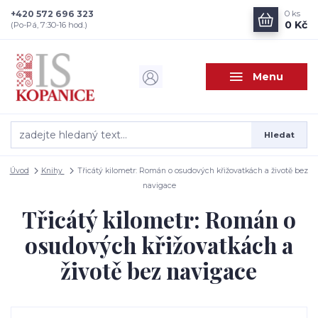
+420 572 696 323
0
ks
0 Kč
(Po-Pá, 7:30-16 hod.)
Menu
Hledat
Úvod
Knihy
Třicátý kilometr: Román o osudových křižovatkách a životě bez
navigace
Třicátý kilometr: Román o
osudových křižovatkách a
životě bez navigace