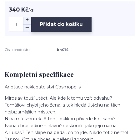
340 Kč
/
ks
Přidat do košíku
Číslo produktu:
kn014
Kompletní specifikace
Anotace nakladatelství Cosmopolis:
Miroslav touží utéct. Ale kde k tomu vzít odvahu?
Tomášovi chybí jeho žena, a tak hledá útěchu na těch
nejbizarnějších místech.
Nina má smutek. A ten ji oklikou přivede k ní samé.
Ivana chce jediné – hlavně neskončit jako její máma!
A Lukáš? Ten šlape na pedál, co to jde. Nikdo totiž neměl
čas mu říct, že občas je nejlepší zpomalit.