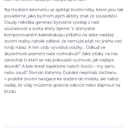
Na třicátém kilometru se splétají životní nitky, které jsou tak
povědomé, jako bychom jejich aktéry znali ze sousedství.
Osudy několika generací bytostně vyvěrají z naší
současnosti a světa, který žijeme. V důmyslně
komponovaném kaleidoskopu příběhů na sebe narážejí
životní reality natolik odlišné, že nemůže přijít nic jiného než
tvrdý náraz. A ten vždy vyvolává otázky… Odkud ve
skutečnosti pramení naše rozhodnutí? Jaké otisky na nás
zanechali ti, kteří se nás pokoušeli vychovat, jak nejlépe
dovedli? A kdo kreslí trajektorie našich životů – my sami,
nebo osud? Román Kateřiny Dubské nepřináší záchranu
v podobě životní navigace ke stažení do mobilu, ale nabízí
naději, že vždy můžeme správně odbočit nebo šlápnout na
brzdu.