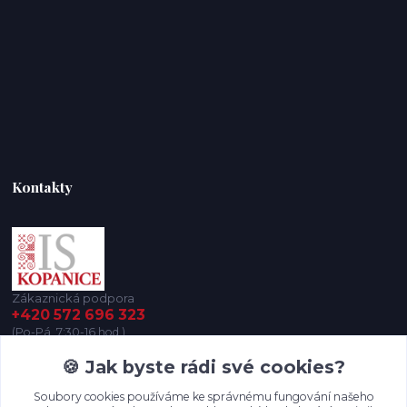
Kontakty
Zákaznická podpora
+420 572 696 323
(Po-Pá, 7:30-16 hod.)
🍪 Jak byste rádi své cookies?
iskopanice@iskopanice.cz
Soubory cookies používáme ke správnému fungování našeho