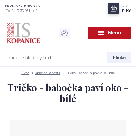
+420 572 696 323
0
ks
0 Kč
(Po-Pá, 7:30-16 hod.)
Menu
Hledat
Úvod
Oblečení a textil
Tričko - babočka paví oko - bílé
Tričko - babočka paví oko -
bílé