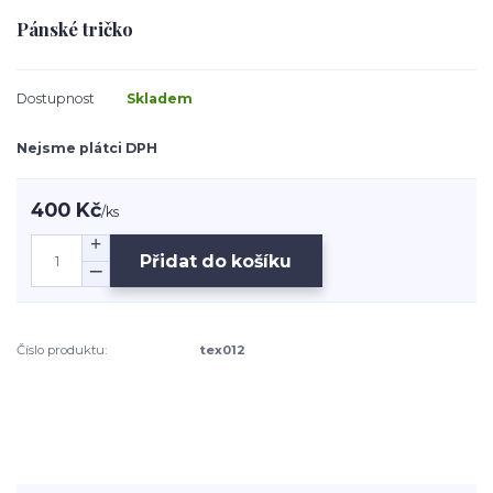
Pánské tričko
Dostupnost
Skladem
Nejsme plátci DPH
400 Kč
/
ks
Přidat do košíku
Číslo produktu:
tex012