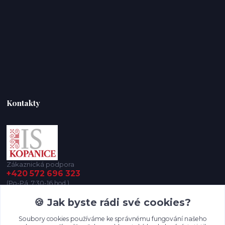
Kontakty
Zákaznická podpora
+420 572 696 323
(Po-Pá, 7:30-16 hod.)
🍪 Jak byste rádi své cookies?
iskopanice@iskopanice.cz
Soubory cookies používáme ke správnému fungování našeho