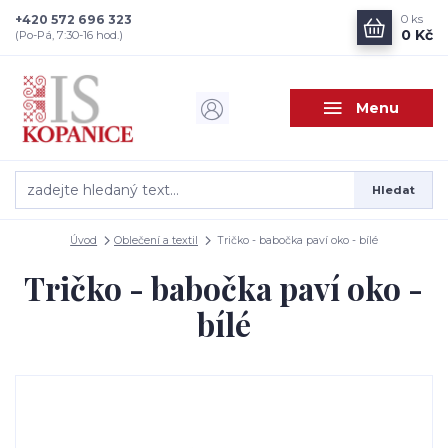
+420 572 696 323
0
ks
0 Kč
(Po-Pá, 7:30-16 hod.)
Menu
Hledat
Úvod
Oblečení a textil
Tričko - babočka paví oko - bílé
Tričko - babočka paví oko -
bílé