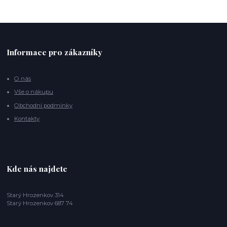
Informace pro zákazníky
O nás
Vše o nákupu
Obchodní podmínky
Kontakty
Kde nás najdete
Starý Hrozenkov 314
Starý Hrozenkov 687 74