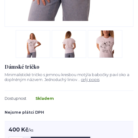
Dámské tričko
Minimalistické tričko s jemnou kresbou motýla babočky paví oko a
doplněným názvem. Jednoduchý liniov...
celý popis
Dostupnost
Skladem
Nejsme plátci DPH
400 Kč
/
ks