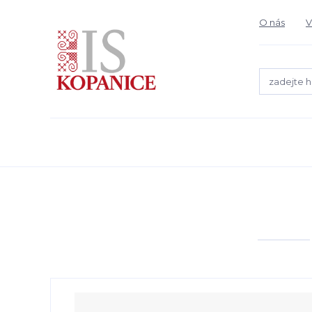
O nás
V