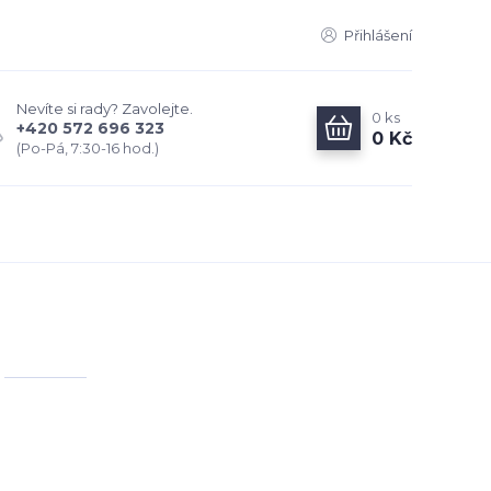
Přihlášení
Nevíte si rady? Zavolejte.
0
ks
+420 572 696 323
0 Kč
(Po-Pá, 7:30-16 hod.)