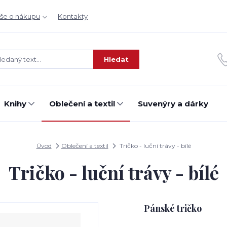
še o nákupu
Kontakty
Hledat
Knihy
Oblečení a textil
Suvenýry a dárky
Úvod
Oblečení a textil
Tričko - luční trávy - bílé
Tričko - luční trávy - bílé
Pánské tričko