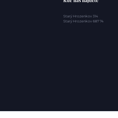
Kde nás najdete
Starý Hrozenkov 314
Starý Hrozenkov 687 74