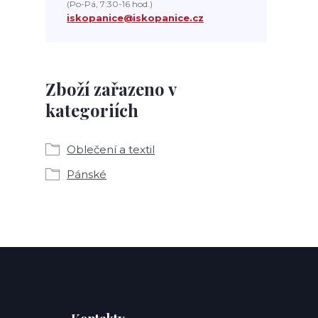
(Po-Pá, 7:30-16 hod.)
iskopanice@iskopanice.cz
Zboží zařazeno v
kategoriích
Oblečení a textil
Pánské