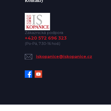
Kontakty
Zákaznická podpora
+420 572 696 323
(Po-Pá, 7:30-16 hod.)
iskopanice@iskopanice.cz