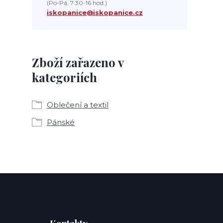
(Po-Pá, 7:30-16 hod.)
iskopanice@iskopanice.cz
Zboží zařazeno v
kategoriích
Oblečení a textil
Pánské