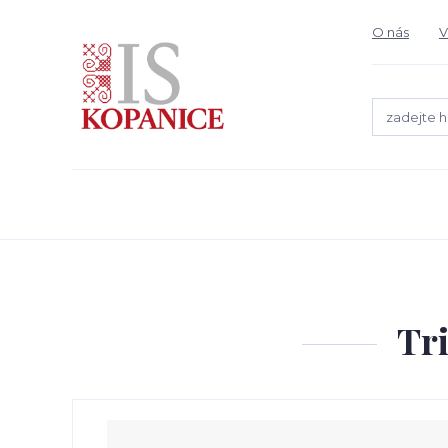
O nás
V
Tr