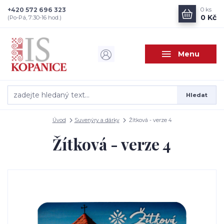
+420 572 696 323
0
ks
0 Kč
(Po-Pá, 7:30-16 hod.)
Menu
Hledat
Úvod
Suvenýry a dárky
Žítková - verze 4
Žítková - verze 4