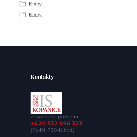
Knihy
Knihy
Kontakty
Zákaznická podpora
+420 572 696 323
(Po-Pá, 7:30-16 hod.)