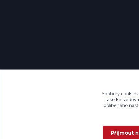
Soubory cookies
také ke sledová
oblíbeného nasta
Přijmout 