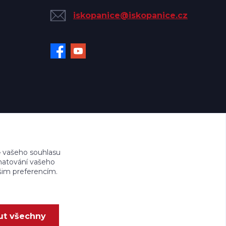
iskopanice@iskopanice.cz
 vašeho souhlasu
amatování vašeho
ašim preferencím.
ut všechny