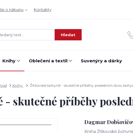
še o nákupu
Kontakty
Hledat
Knihy
Oblečení a textil
Suvenýry a dárky
vod
Knihy
Žítkovské bohyně - skutečné příběhy posledních dvou bohy
 - skutečné příběhy posle
Dagmar Dobšovičo
Kniha Žítkovské bohyně