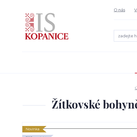
O nás
V
Ú
Žítkovské bohyně
Novinka