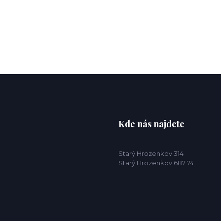
Kde nás najdete
Starý Hrozenkov 314
Starý Hrozenkov 687 74