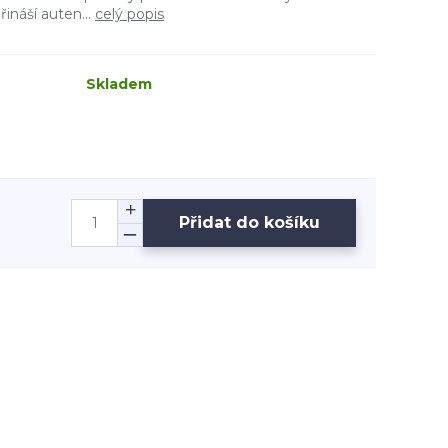
náší auten...
celý popis
Skladem
Přidat do košíku