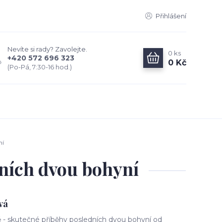
Přihlášení
Nevíte si rady? Zavolejte.
0
ks
+420 572 696 323
0 Kč
(Po-Pá, 7:30-16 hod.)
ní
dních dvou bohyní
vá
 - skutečné příběhy posledních dvou bohyní od