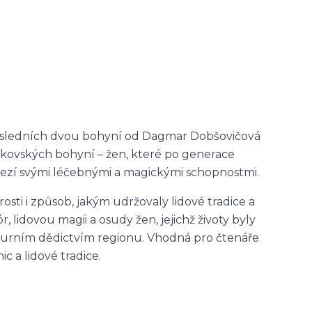
osledních dvou bohyní
od
Dagmar Dobšovičová
tkovských bohyní – žen, které po generace
zí svými léčebnými a magickými schopnostmi.
osti i způsob, jakým udržovaly lidové tradice a
r, lidovou magii a osudy žen, jejichž životy byly
lturním dědictvím regionu. Vhodná pro čtenáře
ic a lidové tradice.