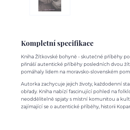
Kompletní specifikace
Kniha
Žítkovské bohyně - skutečné příběhy p
přináší autentické příběhy posledních dvou ží
pomáhaly lidem na moravsko-slovenském pome
Autorka zachycuje jejich životy, každodenní star
obřady. Kniha nabízí fascinující pohled na folkló
neoddělitelně spjaty s místní komunitou a ku
zajímající se o autentické příběhy, historii Kopan